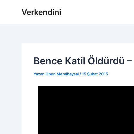
İçeriğe
Verkendini
atla
Bence Katil Öldürdü –
Yazan
Oben Meralbaysal
/
15 Şubat 2015