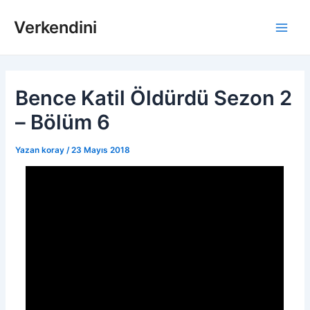
İçeriğe
Verkendini
atla
Main
Men
Bence Katil Öldürdü Sezon 2
– Bölüm 6
Yazan
koray
/
23 Mayıs 2018