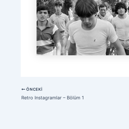
Yazı
ÖNCEKI
dolaşımı
Retro Instagramlar – Bölüm 1