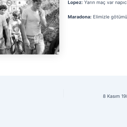
Lopez:
Yarın maç var napı
Maradona:
Elimizle götümüz
8 Kasım 198