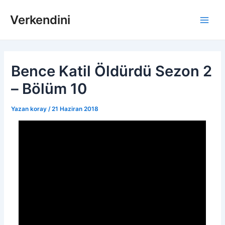
İçeriğe
Verkendini
atla
Main
Men
Bence Katil Öldürdü Sezon 2
– Bölüm 10
Yazan
koray
/
21 Haziran 2018