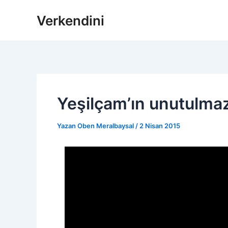
İçeriğe
Verkendini
atla
Yeşilçam’ın unutulmaz 
Yazan
Oben Meralbaysal
/
2 Nisan 2015