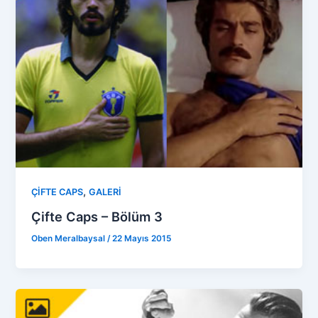
,
ÇİFTE CAPS
GALERİ
Çifte Caps – Bölüm 3
Oben Meralbaysal
/
22 Mayıs 2015