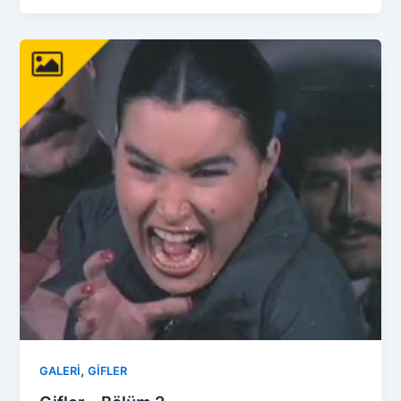
,
GALERİ
GİFLER