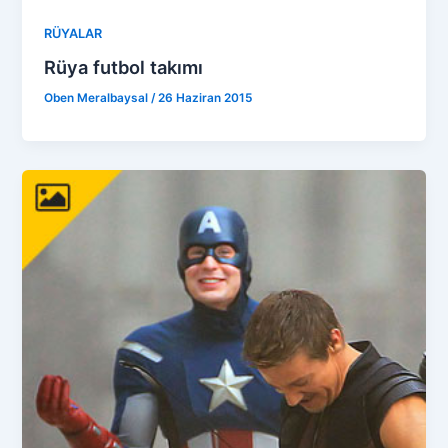
RÜYALAR
Rüya futbol takımı
Oben Meralbaysal
/
26 Haziran 2015