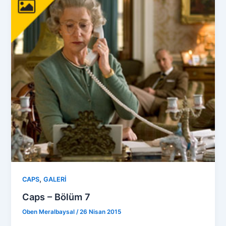
,
CAPS
GALERİ
Caps – Bölüm 7
Oben Meralbaysal
/
26 Nisan 2015