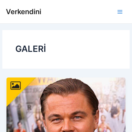
İçeriğe
Verkendini
atla
Main
Men
GALERİ