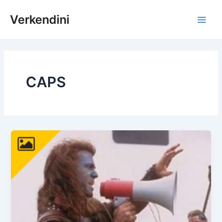
İçeriğe
Verkendini
atla
Main
Men
CAPS